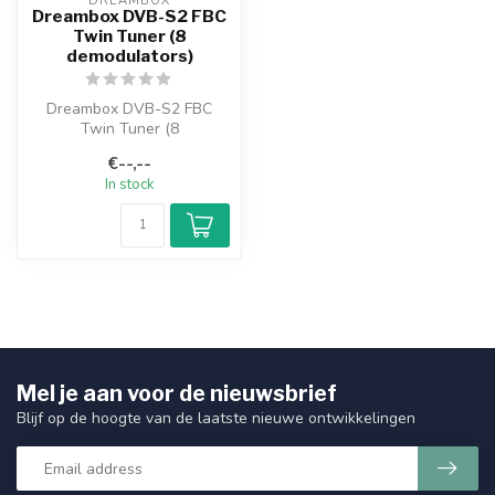
DREAMBOX
Dreambox DVB-S2 FBC
Twin Tuner (8
demodulators)
Dreambox DVB-S2 FBC
Twin Tuner (8
demodulators) With the
€--,--
brand new DVB-S2 FBC
In stock
Tw...
Mel je aan voor de nieuwsbrief
Blijf op de hoogte van de laatste nieuwe ontwikkelingen