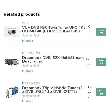
Related products
VU+
€-
VU+ DVB FBC Twin Tuner UNO 4K /
ULTIMO 4K (8 DEMODULATORS)
-,-
-
In stock
DREAMBOX
Dreambox DVB-S2X MultiStream
€-
Dual Tuner
-,--
In stock
DREAMBOX
€-
Dreambox Triple Hybrid Tuner (2
x DVB-S/S2 / 1 x DVB-C/T/T2)
-,-
-
In stock