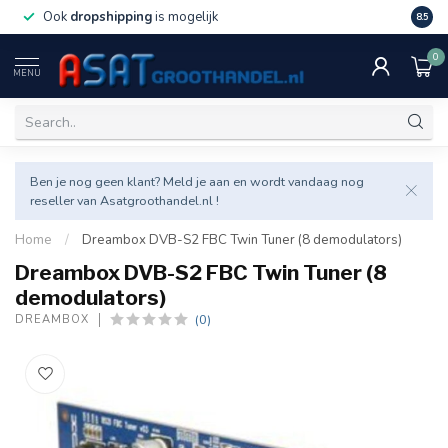
Ook
dropshipping
is mogelijk
Veel v
8.5
0
MENU
Ben je nog geen klant? Meld je aan en wordt vandaag nog
reseller van Asatgroothandel.nl !
Home
/
Dreambox DVB-S2 FBC Twin Tuner (8 demodulators)
Dreambox DVB-S2 FBC Twin Tuner (8
demodulators)
(0)
DREAMBOX