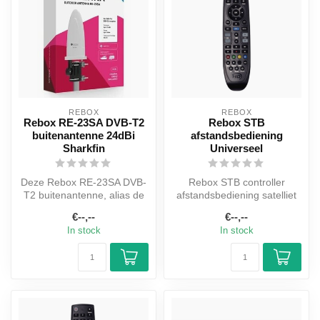
REBOX
REBOX
Rebox RE-23SA DVB-T2
Rebox STB
buitenantenne 24dBi
afstandsbediening
Sharkfin
Universeel
Deze Rebox RE-23SA DVB-
Rebox STB controller
T2 buitenantenne, alias de
afstandsbediening satelliet
“Sharkfin” vanwege zijn
€--,--
€--,--
mariti...
Met deze Rebox STB
In stock
In stock
controlle...