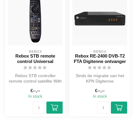
REBOX
REBOX
Rebox STB remote
Rebox RE-2400 DVB-T2
control Universal
FTA Digitenne ontvanger
Rebox STB controller
Sinds de migratie van het
remote control satellite With
KPN Digitenne
this Rebox STB controller
(Terrestrische) netwerk naar
€--,--
€--,--
you...
de nieuwe ‘...
In stock
In stock