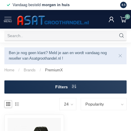
Vandaag besteld
morgen in huis
Ook
d
8.5
0
MENU
Ben je nog geen klant? Meld je aan en wordt vandaag nog
reseller van Asatgroothandel.nl !
Home
/
Brands
/
PremiumX
Filters