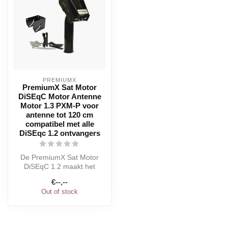
PREMIUMX
PremiumX Sat Motor
DiSEqC Motor Antenne
Motor 1.3 PXM-P voor
antenne tot 120 cm
compatibel met alle
DiSEqc 1.2 ontvangers
De PremiumX Sat Motor
DiSEqC 1.2 maakt het
eenvoudig om de
€--,--
satellietantenne te w...
Out of stock