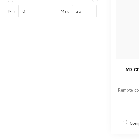
Min
Max
M7 CD
Remote con
Com