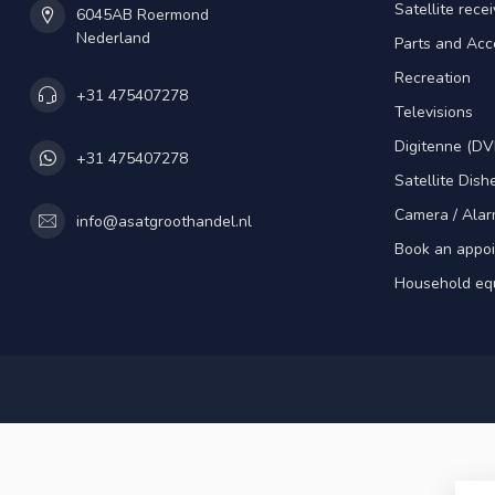
Satellite rece
6045AB Roermond
Nederland
Parts and Acc
Recreation
+31 475407278
Televisions
Digitenne (DV
+31 475407278
Satellite Dish
Camera / Alar
info@asatgroothandel.nl
Book an appo
Household eq