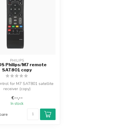
PHILIPS
S Philips/M7 remote
SAT801 copy
trol for M7 SAT801 satellite
receiver (copy)
€--,--
In stock
pare