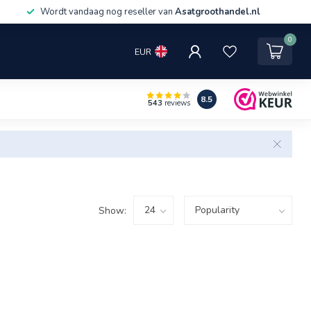
Wordt vandaag nog reseller van
Asatgroothandel.nl
0
EUR
8.5
543
reviews
Show: