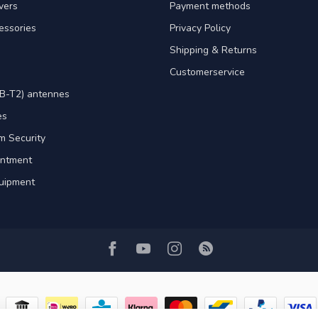
ivers
Payment methods
essories
Privacy Policy
Shipping & Returns
Customerservice
B-T2) antennes
es
m Security
intment
uipment