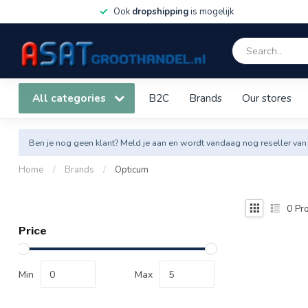
Ook
dropshipping
is mogelijk
All categories
B2C
Brands
Our stores
Ben je nog geen klant? Meld je aan en wordt vandaag nog reseller van
Home
/
Brands
/
Opticum
0
Pro
Price
Min
Max