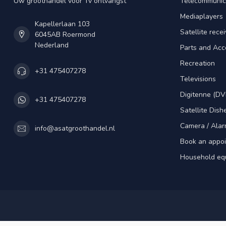
Uw groothandel voor Tv ontvangst
Telecommunic
Mediaplayers
Kapellerlaan 103
Satellite rece
6045AB Roermond
Nederland
Parts and Acc
Recreation
+31 475407278
Televisions
Digitenne (DV
+31 475407278
Satellite Dish
Camera / Alar
info@asatgroothandel.nl
Book an appo
Household eq