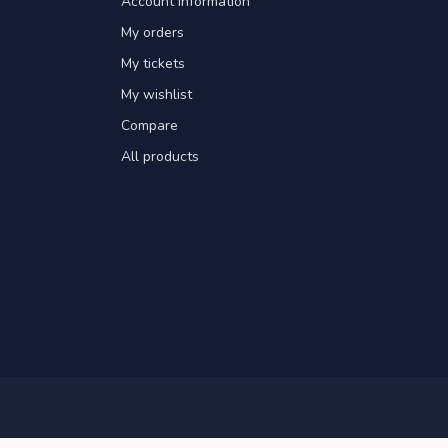
Account information
My orders
My tickets
My wishlist
Compare
All products