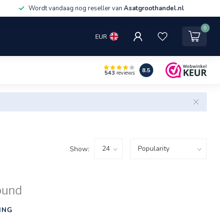
Wordt vandaag nog reseller van
Asatgroothandel.nl
0
EUR
8.5
543
reviews
Show:
ound
ING