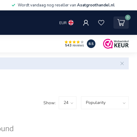
Wordt vandaag nog reseller van
Asatgroothandel.nl
0
EUR
8.5
543
reviews
Show:
ound