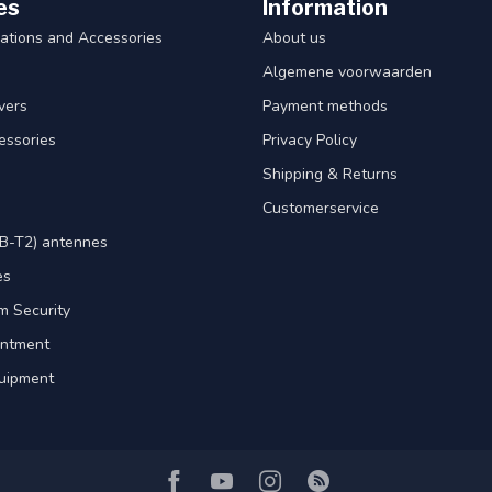
es
Information
ations and Accessories
About us
Algemene voorwaarden
ivers
Payment methods
essories
Privacy Policy
Shipping & Returns
Customerservice
B-T2) antennes
es
m Security
intment
uipment