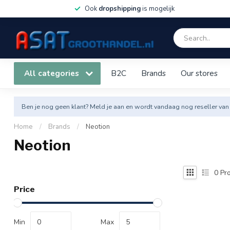
Ook
dropshipping
is mogelijk
All categories
B2C
Brands
Our stores
Ben je nog geen klant? Meld je aan en wordt vandaag nog reseller van
Home
/
Brands
/
Neotion
Neotion
0
Pro
Price
Min
Max