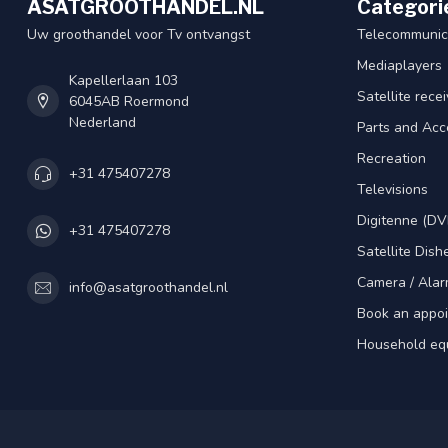
ASATGROOTHANDEL.NL
Categori
Uw groothandel voor Tv ontvangst
Telecommunic
Mediaplayers
Kapellerlaan 103
Satellite rece
6045AB Roermond
Nederland
Parts and Acc
Recreation
+31 475407278
Televisions
Digitenne (DV
+31 475407278
Satellite Dish
Camera / Alar
info@asatgroothandel.nl
Book an appo
Household eq