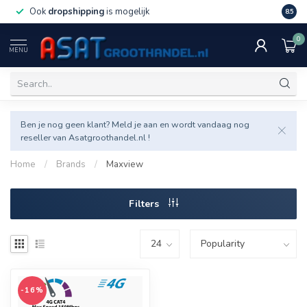
Ook
dropshipping
is mogelijk
Veel v
8.5
0
MENU
Ben je nog geen klant? Meld je aan en wordt vandaag nog
reseller van Asatgroothandel.nl !
Home
/
Brands
/
Maxview
Filters
-16%