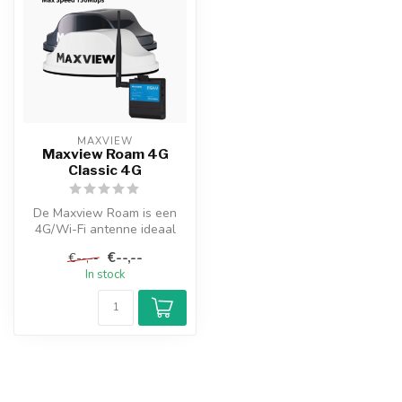
MAXVIEW
Maxview Roam 4G
Classic 4G
De Maxview Roam is een
4G/Wi-Fi antenne ideaal
voor je caravan, camper of
€--,--
€--,--
boot.
In stock
...