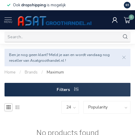
Ook
dropshipping
is mogelijk
Veel v
8.5
0
MENU
Ben je nog geen klant? Meld je aan en wordt vandaag nog
reseller van Asatgroothandel.nl !
Home
/
Brands
/
Maximum
Filters
No products found