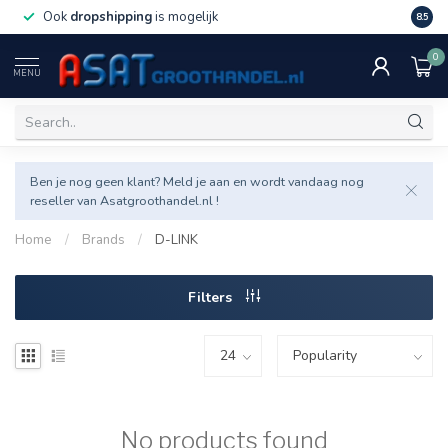
Ook
dropshipping
is mogelijk
Veel v
8.5
0
MENU
Ben je nog geen klant? Meld je aan en wordt vandaag nog
reseller van Asatgroothandel.nl !
Home
/
Brands
/
D-LINK
Filters
No products found