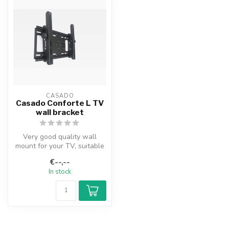
CASADO
Casado Conforte L TV
wall bracket
Very good quality wall
mount for your TV, suitable
for 32 to 65 inches and a
€--,--
max...
In stock