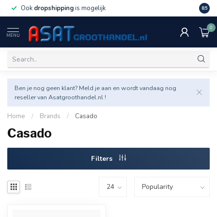
Ook
dropshipping
is mogelijk
Veel v
8.5
0
MENU
Ben je nog geen klant? Meld je aan en wordt vandaag nog
reseller van Asatgroothandel.nl !
Home
/
Brands
/
Casado
Casado
Filters