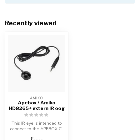
Recently viewed
AMIKO
Apebox / Amiko
HD8265+ extern IR oog
This IR eye is intended to
connect to the APEBOX CI.
This makes it possible to h...
€--,--