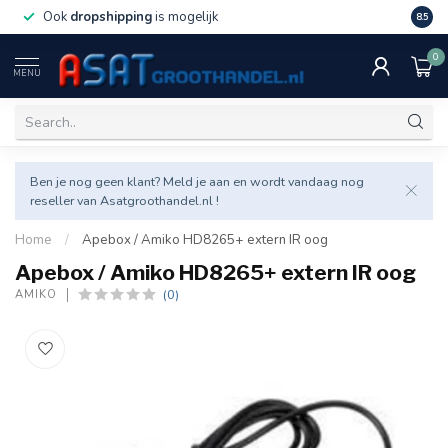
Ook
dropshipping
is mogelijk
Veel v
8.5
0
MENU
Ben je nog geen klant? Meld je aan en wordt vandaag nog
reseller van Asatgroothandel.nl !
Home
/
Apebox / Amiko HD8265+ extern IR oog
Apebox / Amiko HD8265+ extern IR oog
(0)
AMIKO