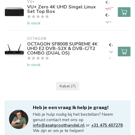
VU+
€-
VU+ Zero 4K UHD Singel Linux
-,--
Set Top Box
€-
-,--
In stock
OCTAGON
OCTAGON SF8008 SUPREME 4K
€-
UHD E2 DVB-S2X & DVB-C/T2
-,-
COMBO (DUAL OS)
-
In stock
Kabel
(7)
Heb je een vraag ik help je graag!
Heb je hulp nodig bij het bestellen? Neem
gerust contact met ons op
info@asatgroothandel.nl
or
+31 475 407278
.
We zijn er om je te helpen!