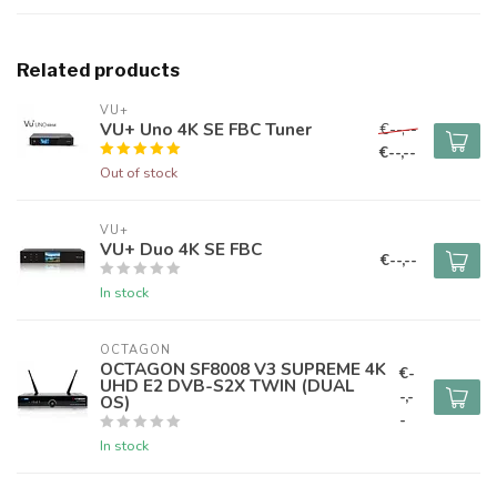
Related products
VU+
VU+ Uno 4K SE FBC Tuner
€--,--
€--,--
Out of stock
VU+
VU+ Duo 4K SE FBC
€--,--
In stock
OCTAGON
OCTAGON SF8008 V3 SUPREME 4K
€-
UHD E2 DVB-S2X TWIN (DUAL
-,-
OS)
-
In stock