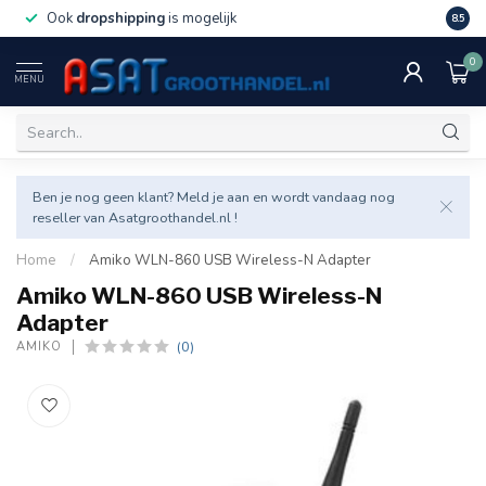
Ook
dropshipping
is mogelijk
Veel v
8.5
0
MENU
Ben je nog geen klant? Meld je aan en wordt vandaag nog
reseller van Asatgroothandel.nl !
Home
/
Amiko WLN-860 USB Wireless-N Adapter
Amiko WLN-860 USB Wireless-N
Adapter
(0)
AMIKO