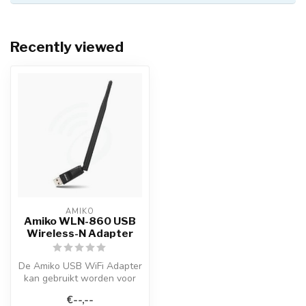
Recently viewed
AMIKO
Amiko WLN-860 USB
Wireless-N Adapter
De Amiko USB WiFi Adapter
kan gebruikt worden voor
het tot stand brengen van
€--,--
een...