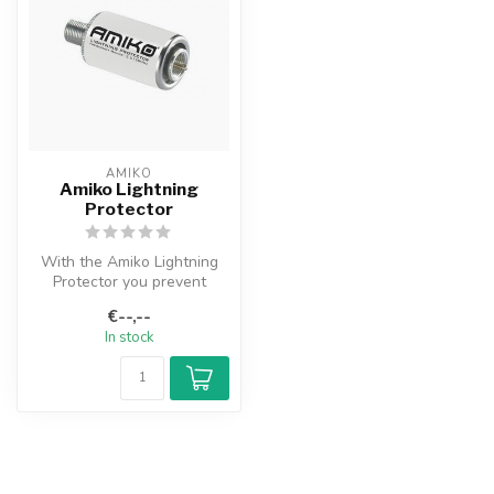
AMIKO
Amiko Lightning
Protector
With the Amiko Lightning
Protector you prevent
defects to your equipment
€--,--
as a re...
In stock