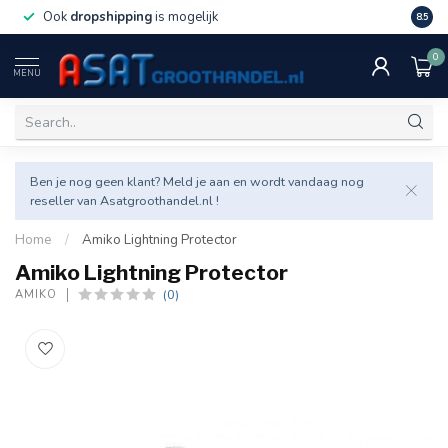
Ook
dropshipping
is mogelijk
Veel v
8.5
0
MENU
Ben je nog geen klant? Meld je aan en wordt vandaag nog
reseller van Asatgroothandel.nl !
Home
/
Amiko Lightning Protector
Amiko Lightning Protector
(0)
AMIKO