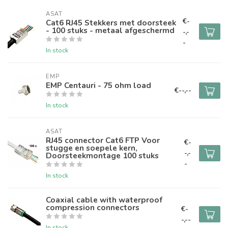
ASAT
€-
Cat6 RJ45 Stekkers met doorsteek
- 100 stuks - metaal afgeschermd
-,-
-
In stock
EMP
EMP Centauri - 75 ohm load
€--,--
In stock
ASAT
RJ45 connector Cat6 FTP Voor
€-
stugge en soepele kern,
-,-
Doorsteekmontage 100 stuks
-
In stock
Coaxial cable with waterproof
compression connectors
€-
-,--
In stock