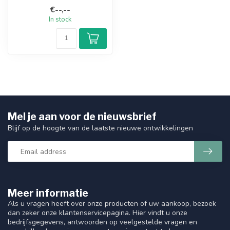
component of the AJAX
€--,--
security syst...
In stock
Mel je aan voor de nieuwsbrief
Blijf op de hoogte van de laatste nieuwe ontwikkelingen
Meer informatie
Als u vragen heeft over onze producten of uw aankoop, bezoek
dan zeker onze klantenservicepagina. Hier vindt u onze
bedrijfsgegevens, antwoorden op veelgestelde vragen en