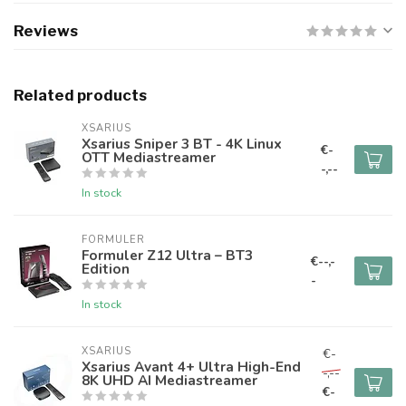
Reviews
Related products
XSARIUS
Xsarius Sniper 3 BT - 4K Linux
€-
OTT Mediastreamer
-,--
In stock
FORMULER
Formuler Z12 Ultra – BT3
€--,-
Edition
-
In stock
XSARIUS
€-
Xsarius Avant 4+ Ultra High-End
-,--
8K UHD AI Mediastreamer
€-