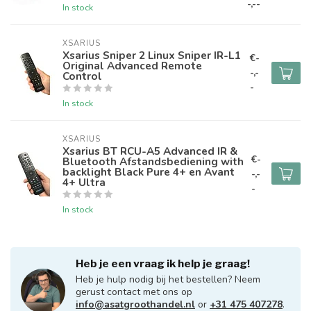
-,--
In stock
XSARIUS
Xsarius Sniper 2 Linux Sniper IR-L1
€-
Original Advanced Remote
-,-
Control
-
In stock
XSARIUS
Xsarius BT RCU-A5 Advanced IR &
€-
Bluetooth Afstandsbediening with
backlight Black Pure 4+ en Avant
-,-
4+ Ultra
-
In stock
Heb je een vraag ik help je graag!
Heb je hulp nodig bij het bestellen? Neem
gerust contact met ons op
info@asatgroothandel.nl
or
+31 475 407278
.