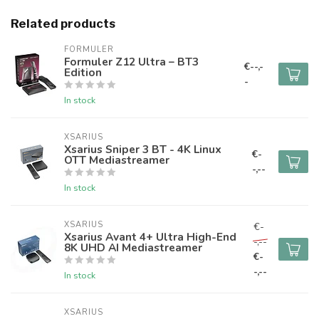
Related products
FORMULER
Formuler Z12 Ultra – BT3
€--,-
Edition
-
In stock
XSARIUS
Xsarius Sniper 3 BT - 4K Linux
€-
OTT Mediastreamer
-,--
In stock
XSARIUS
€-
Xsarius Avant 4+ Ultra High-End
-,--
8K UHD AI Mediastreamer
€-
-,--
In stock
XSARIUS