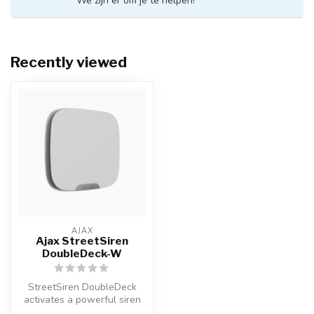
We zijn er om je te helpen!
Recently viewed
AJAX
Ajax StreetSiren
DoubleDeck-W
StreetSiren DoubleDeck
activates a powerful siren
and bright LED indicators in