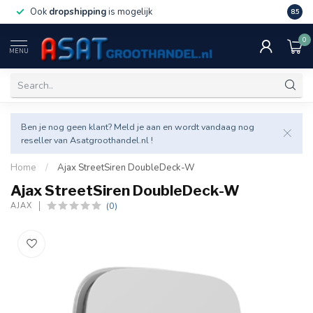
Ook
dropshipping
is mogelijk
Veel v
8.5
0
MENU
Ben je nog geen klant? Meld je aan en wordt vandaag nog
reseller van Asatgroothandel.nl !
Home
/
Ajax StreetSiren DoubleDeck-W
Ajax StreetSiren DoubleDeck-W
(0)
AJAX