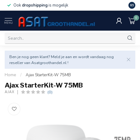
Ook
dropshipping
is mogelijk
Veel v
8.5
0
MENU
Ben je nog geen klant? Meld je aan en wordt vandaag nog
reseller van Asatgroothandel.nl !
Home
/
Ajax StarterKit-W 75MB
Ajax StarterKit-W 75MB
(0)
AJAX