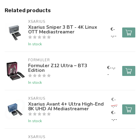
Related products
XSARIUS
Xsarius Sniper 3 BT - 4K Linux
€-
OTT Mediastreamer
-,--
In stock
FORMULER
Formuler Z12 Ultra – BT3
€--,-
Edition
-
In stock
XSARIUS
€-
Xsarius Avant 4+ Ultra High-End
-,--
8K UHD AI Mediastreamer
€-
-,--
In stock
XSARIUS