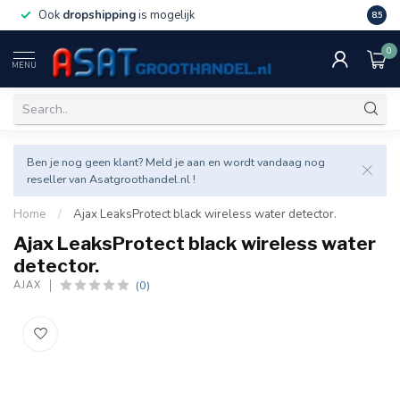
Ook
dropshipping
is mogelijk
Veel v
8.5
0
MENU
Ben je nog geen klant? Meld je aan en wordt vandaag nog
reseller van Asatgroothandel.nl !
Home
/
Ajax LeaksProtect black wireless water detector.
Ajax LeaksProtect black wireless water
detector.
(0)
AJAX