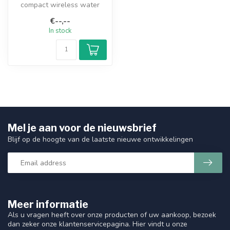
compact wireless water
detector. It ensures that an
€--,--
alar...
In stock
Mel je aan voor de nieuwsbrief
Blijf op de hoogte van de laatste nieuwe ontwikkelingen
Meer informatie
Als u vragen heeft over onze producten of uw aankoop, bezoek
dan zeker onze klantenservicepagina. Hier vindt u onze