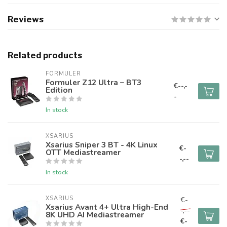
Reviews
Related products
FORMULER
Formuler Z12 Ultra – BT3
€--,-
Edition
-
In stock
XSARIUS
Xsarius Sniper 3 BT - 4K Linux
€-
OTT Mediastreamer
-,--
In stock
XSARIUS
€-
Xsarius Avant 4+ Ultra High-End
-,--
8K UHD AI Mediastreamer
€-