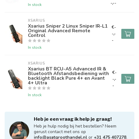
-,--
In stock
XSARIUS
Xsarius Sniper 2 Linux Sniper IR-L1
€-
Original Advanced Remote
-,-
Control
-
In stock
XSARIUS
Xsarius BT RCU-A5 Advanced IR &
€-
Bluetooth Afstandsbediening with
backlight Black Pure 4+ en Avant
-,-
4+ Ultra
-
In stock
Heb je een vraag ik help je graag!
Heb je hulp nodig bij het bestellen? Neem
gerust contact met ons op
info@asatgroothandel.nl
or
+31 475 407278
.